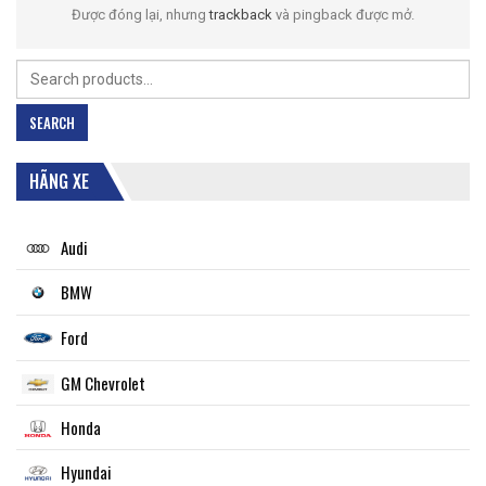
Được đóng lại, nhưng
trackback
và pingback được mở.
Search
for:
SEARCH
HÃNG XE
Audi
BMW
Ford
GM Chevrolet
Honda
Hyundai