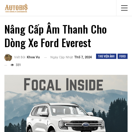
Nâng Cấp Âm Thanh Cho
Dòng Xe Ford Everest
THƯ VIỆN ẢNH
FORD
Ngày Cập Nhật
Th5 7, 2024
Viết Bởi
Khoa Vu
331