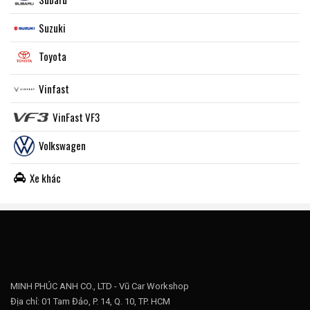
Suzuki
Toyota
Vinfast
VinFast VF3
Volkswagen
Xe khác
MINH PHÚC ANH CO., LTD - Vũ Car Workshop
Địa chỉ: 01 Tam Đảo, P. 14, Q. 10, TP. HCM