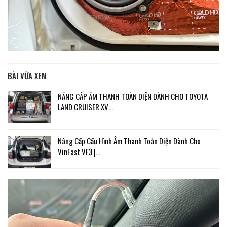
BÀI VỪA XEM
NÂNG CẤP ÂM THANH TOÀN DIỆN DÀNH CHO TOYOTA
LAND CRUISER XV…
Nâng Cấp Cấu Hình Âm Thanh Toàn Diện Dành Cho
VinFast VF3 |…