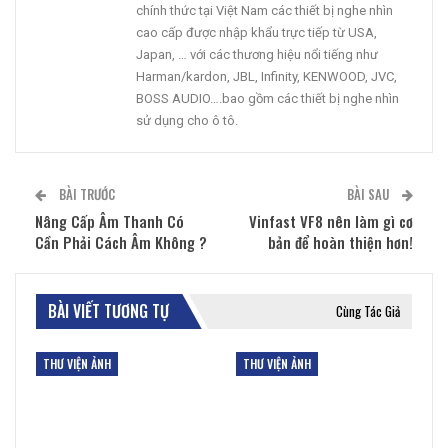
chính thức tại Việt Nam các thiết bị nghe nhìn
cao cấp được nhập khẩu trực tiếp từ USA,
Japan, … với các thương hiệu nổi tiếng như
Harman/kardon, JBL, Infinity, KENWOOD, JVC,
BOSS AUDIO….bao gồm các thiết bị nghe nhìn
sử dụng cho ô tô.
BÀI TRƯỚC
BÀI SAU
Nâng Cấp Âm Thanh Có
Vinfast VF8 nên làm gì cơ
Cần Phải Cách Âm Không ?
bản để hoàn thiện hơn!
BÀI VIẾT TƯƠNG TỰ
Cùng Tác Giả
THƯ VIỆN ẢNH
THƯ VIỆN ẢNH