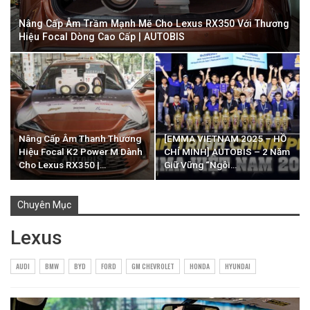
Nâng Cấp Âm Trầm Mạnh Mẽ Cho Lexus RX350 Với Thương
Hiệu Focal Dòng Cao Cấp | AUTOBIS
Nâng Cấp Âm Thanh Thương
[EMMA VIETNAM 2025 – HỒ
Hiệu Focal K2 Power M Dành
CHÍ MINH] AUTOBIS – 2 Năm
Cho Lexus RX350 |…
Giữ Vững “Ngôi…
Chuyên Mục
Lexus
AUDI
BMW
BYD
FORD
GM CHEVROLET
HONDA
HYUNDAI