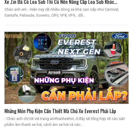
Xe Zin Đã Có Loa Sub Thì Có Nên Nâng Cấp Loa Sub Khác…
Chào anh em - Hiện nay rất nhiều dòng xe khá cao cấp như Carnival,
Santafe, Palisade, Sorento, CRV, VF8, VF9,...đã…
Những Món Phụ Kiện Cần Thiết Mà Chủ Xe Everest Phải Lắp
- Chào anh chị tới với trang amthanhxehoi, ở đây sẽ tổng hợp về các sản
phẩm âm thanh xe hơi, cách âm xe hơi và các…