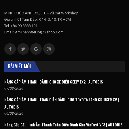
MINH PHÚC ANH CO., LTD - Vũ Car Workshop
Địa chỉ: 01 Tam Đảo, P. 14, Q. 10, TP. HCM
Tel: +84 90 8888 191
Email: AmThanhXeHoi@Yahoo.Com
BÀI VIẾT MỚI
NÂNG CẤP ÂM THANH DÀNH CHO XE ĐIỆN GEELY EX2 | AUTOBIS
07/08/2026
NÂNG CẤP ÂM THANH TOÀN DIỆN DÀNH CHO TOYOTA LAND CRUISER XV |
AUTOBIS
06/08/2026
Nâng Cấp Cấu Hình Âm Thanh Toàn Diện Dành Cho VinFast VF3 | AUTOBIS