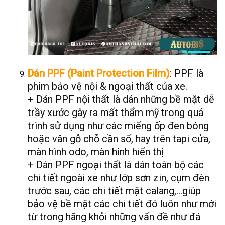
Dán PPF (Paint Protection Film)
: PPF là
phim bảo vệ nội & ngoại thất của xe.
+ Dán PPF nội thất là dán những bề mặt dễ
trầy xước gây ra mất thẩm mỹ trong quá
trình sử dụng như các miếng ốp đen bóng
hoặc vân gỗ chỗ cần số, hay trên tapi cửa,
màn hình odo, màn hình hiển thị
+ Dán PPF ngoại thất là dán toàn bộ các
chi tiết ngoài xe như lớp sơn zin, cụm đèn
trước sau, các chi tiết mặt calang,…giúp
bảo vệ bề mặt các chi tiết đó luôn như mới
từ trong hãng khỏi những vấn đề như đá