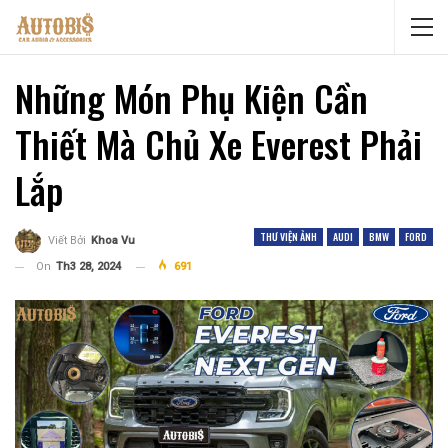
Những Món Phụ Kiện Cần
Thiết Mà Chủ Xe Everest Phải
Lắp
THƯ VIỆN ẢNH
AUDI
BMW
FORD
Viết Bởi
Khoa Vu
On
Th3 28, 2024
691