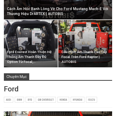
Cách Âm Hốc Banh Lòng Vè Cho Ford Mustang Mach-E Với
Thương Hiệu DrARTEX | AUTOBIS
Ford Everest Hoàn Thiện Hệ
Cấu Hình Âm Thanh Cao Cấp
Thống Âm Thanh Đầy Đủ
Focal Trên Ford Raptor |
Option Từ Focal,…
AUTOBIS
Chuyên Mục
Ford
AUDI
BMW
BYD
GM CHEVROLET
HONDA
HYUNDAI
ISUZU