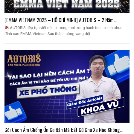
[EMMA VIETNAM 2025 – HỒ CHÍ MINH] AUTOBIS – 2 Năm…
AUTOBIS tiếp tục viết nên chương mới trong hành trình chinh phục
đỉnh cao EMMA Vietnam!Sau thành công vang dội…
Gói Cách Âm Chống Ồn Cơ Bản Mà Bất Cứ Chủ Xe Nào Không…