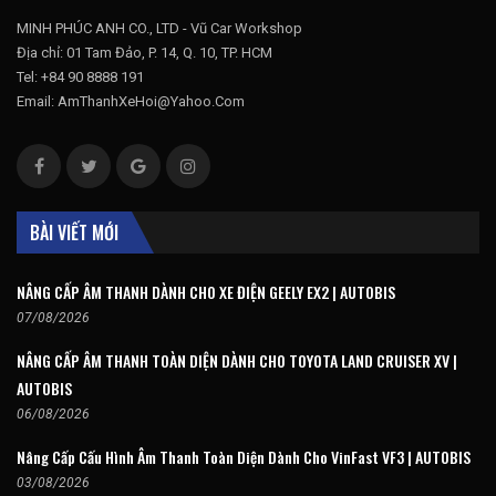
MINH PHÚC ANH CO., LTD - Vũ Car Workshop
Địa chỉ: 01 Tam Đảo, P. 14, Q. 10, TP. HCM
Tel: +84 90 8888 191
Email: AmThanhXeHoi@Yahoo.Com
BÀI VIẾT MỚI
NÂNG CẤP ÂM THANH DÀNH CHO XE ĐIỆN GEELY EX2 | AUTOBIS
07/08/2026
NÂNG CẤP ÂM THANH TOÀN DIỆN DÀNH CHO TOYOTA LAND CRUISER XV |
AUTOBIS
06/08/2026
Nâng Cấp Cấu Hình Âm Thanh Toàn Diện Dành Cho VinFast VF3 | AUTOBIS
03/08/2026