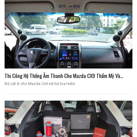
Thi Công Hệ Thống Âm Thanh Cho Mazda CX9 Thẩm Mỹ Và…
Độ cột A cho Mazda Cx9 với bộ loa Helix