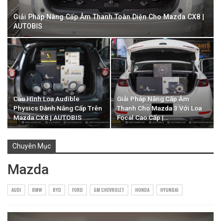
Giải Pháp Nâng Cấp Âm Thanh Toàn Diện Cho Mazda CX8 |
AUTOBIS
Cấu Hình Loa Audible
Giải Pháp Nâng Cấp Âm
Physics Dành Nâng Cấp Trên
Thanh Cho Mazda 3 Với Loa
Mazda CX8 | AUTOBIS
Focal Cao Cấp |…
Chuyên Mục
Mazda
AUDI
BMW
BYD
FORD
GM CHEVROLET
HONDA
HYUNDAI