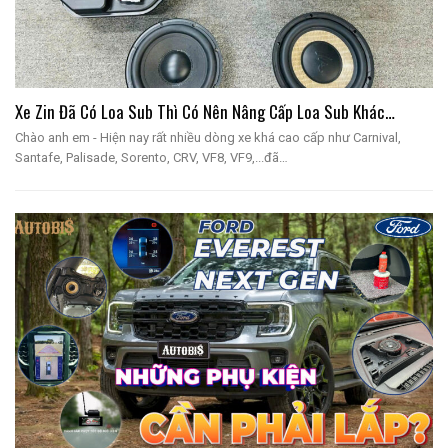
Xe Zin Đã Có Loa Sub Thì Có Nên Nâng Cấp Loa Sub Khác…
Chào anh em - Hiện nay rất nhiều dòng xe khá cao cấp như Carnival,
Santafe, Palisade, Sorento, CRV, VF8, VF9,...đã…