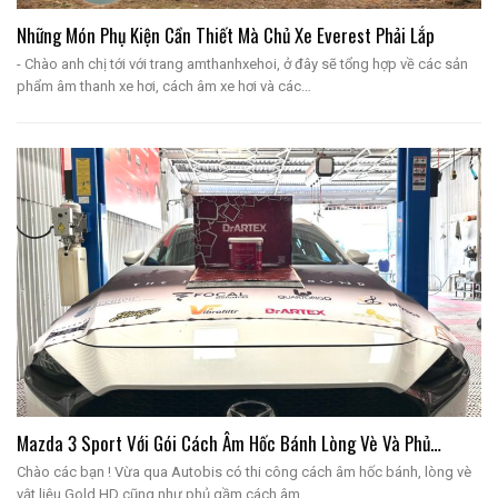
Những Món Phụ Kiện Cần Thiết Mà Chủ Xe Everest Phải Lắp
- Chào anh chị tới với trang amthanhxehoi, ở đây sẽ tổng hợp về các sản
phẩm âm thanh xe hơi, cách âm xe hơi và các…
Mazda 3 Sport Với Gói Cách Âm Hốc Bánh Lòng Vè Và Phủ…
Chào các bạn ! Vừa qua Autobis có thi công cách âm hốc bánh, lòng vè
vật liệu Gold HD cũng như phủ gầm cách âm…