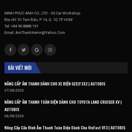
MINH PHÚC ANH CO., LTD - Vũ Car Workshop
Địa chỉ: 01 Tam Đảo, P. 14, Q. 10, TP. HCM
Tel: +84 90 8888 191
Email: AmThanhXeHoi@Yahoo.Com
BÀI VIẾT MỚI
NÂNG CẤP ÂM THANH DÀNH CHO XE ĐIỆN GEELY EX2 | AUTOBIS
07/08/2026
NÂNG CẤP ÂM THANH TOÀN DIỆN DÀNH CHO TOYOTA LAND CRUISER XV |
AUTOBIS
06/08/2026
Nâng Cấp Cấu Hình Âm Thanh Toàn Diện Dành Cho VinFast VF3 | AUTOBIS