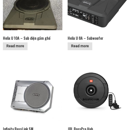
Helix U 10A – Sub điện gầm ghế
Helix U 8A – Subwoofer
Read more
Read more
Infinity BassLink SM
JBL BassPro Hub