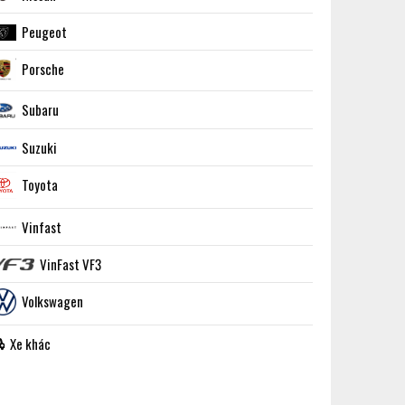
Peugeot
Porsche
Subaru
Suzuki
Toyota
Vinfast
VinFast VF3
Volkswagen
Xe khác