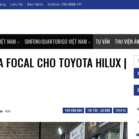
àng
Liên Hệ
Bảo Hành
Hotline: 090 8888 191
VIỆT NAM
SINFONI/QUARTORIGO VIỆT NAM
TƯ VẤN
THƯ VIỆN Ả
 FOCAL CHO TOYOTA HILUX |
Se
for
THƯ VIỆN ẢNH
TIN TỨC - SỰ KIỆN
TOYOTA
499