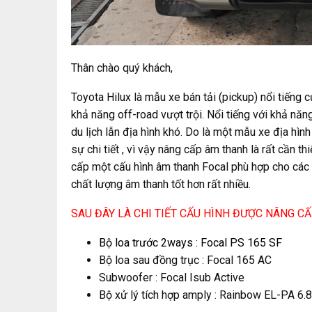
Thân chào quý khách,
Toyota Hilux là mẫu xe bán tải (pickup) nổi tiếng
khả năng off-road vượt trội. Nổi tiếng với khả năng
du lịch lẫn địa hình khó. Do là một mẫu xe địa hình
sự chi tiết , vì vậy nâng cấp âm thanh là rất cần 
cấp một cấu hình âm thanh Focal phù hợp cho các d
chất lượng âm thanh tốt hơn rất nhiều.
SAU ĐÂY LÀ CHI TIẾT CẤU HÌNH ĐƯỢC NÂNG CẤ
Bộ loa trước 2ways : Focal PS 165 SF
Bộ loa sau đồng trục : Focal 165 AC
Subwoofer : Focal Isub Active
Bộ xử lý tích hợp amply : Rainbow EL-PA 6.8