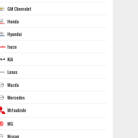
GM Chevrolet
Honda
Hyundai
Isuzu
KIA
Lexus
Mazda
Mercedes
Mitsubishi
MG
Nissan