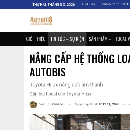
Giới Thiệu
Chính Sách Bán H
THỨ HAI, THÁNG 8 3, 2026
GIỚI THIỆU
TIN TỨC – SỰ KIỆN
SẢN PHẨM
FOCAL 
NÂNG CẤP HỆ THỐNG LOA
AUTOBIS
Toyota Hilux nâng cấp âm thanh
Gắn loa Focal cho Toyota Hilux
Ngày Cập Nhật
Th11 11, 2025
Viết Bởi
Khoa Vu