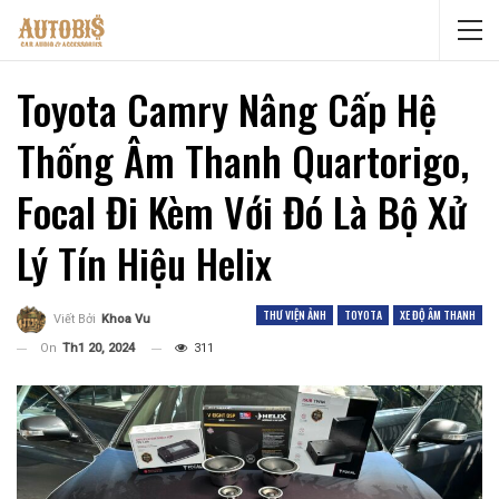
Toyota Camry Nâng Cấp Hệ
Thống Âm Thanh Quartorigo,
Focal Đi Kèm Với Đó Là Bộ Xử
Lý Tín Hiệu Helix
THƯ VIỆN ẢNH
TOYOTA
XE ĐỘ ÂM THANH
Viết Bởi
Khoa Vu
On
Th1 20, 2024
311