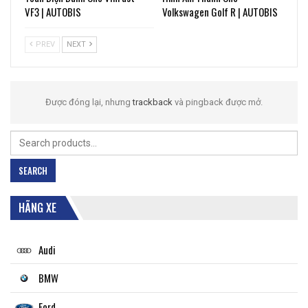
VF3 | AUTOBIS
Volkswagen Golf R | AUTOBIS
PREV
NEXT
Được đóng lại, nhưng
trackback
và pingback được mở.
Search
for:
SEARCH
HÃNG XE
Audi
BMW
Ford