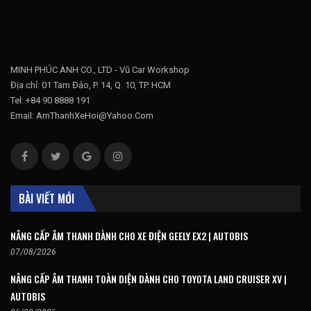
MINH PHÚC ANH CO., LTD - Vũ Car Workshop
Địa chỉ: 01 Tam Đảo, P. 14, Q. 10, TP. HCM
Tel: +84 90 8888 191
Email: AmThanhXeHoi@Yahoo.Com
BÀI VIẾT MỚI
NÂNG CẤP ÂM THANH DÀNH CHO XE ĐIỆN GEELY EX2 | AUTOBIS
07/08/2026
NÂNG CẤP ÂM THANH TOÀN DIỆN DÀNH CHO TOYOTA LAND CRUISER XV |
AUTOBIS