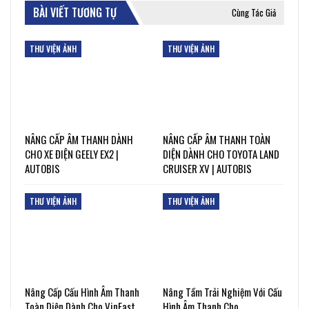
BÀI VIẾT TƯƠNG TỰ
Cùng Tác Giả
THƯ VIỆN ẢNH
THƯ VIỆN ẢNH
NÂNG CẤP ÂM THANH DÀNH
NÂNG CẤP ÂM THANH TOÀN
CHO XE ĐIỆN GEELY EX2 |
DIỆN DÀNH CHO TOYOTA LAND
AUTOBIS
CRUISER XV | AUTOBIS
THƯ VIỆN ẢNH
THƯ VIỆN ẢNH
Nâng Cấp Cấu Hình Âm Thanh
Nâng Tầm Trải Nghiệm Với Cấu
Toàn Diện Dành Cho VinFast
Hình Âm Thanh Cho