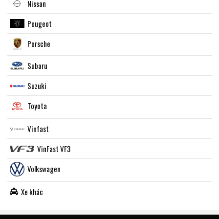
Nissan
Peugeot
Porsche
Subaru
Suzuki
Toyota
Vinfast
VinFast VF3
Volkswagen
Xe khác