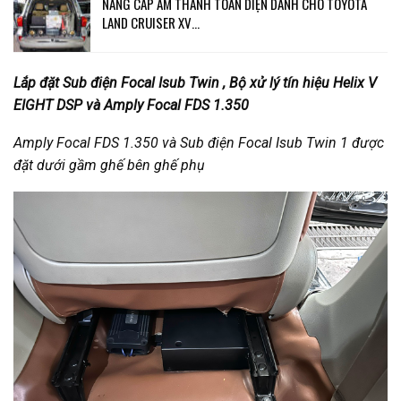
NÂNG CẤP ÂM THANH TOÀN DIỆN DÀNH CHO TOYOTA
LAND CRUISER XV…
Lắp đặt Sub điện Focal Isub Twin , Bộ xử lý tín hiệu Helix V
EIGHT DSP và Amply Focal FDS 1.350
Amply Focal FDS 1.350 và Sub điện Focal Isub Twin 1 được
đặt dưới gầm ghế bên ghế phụ