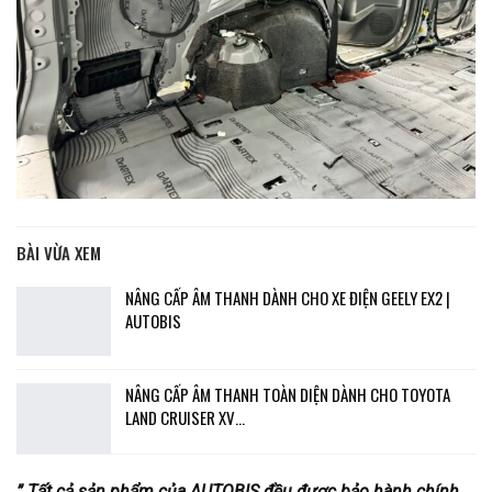
BÀI VỪA XEM
NÂNG CẤP ÂM THANH DÀNH CHO XE ĐIỆN GEELY EX2 |
AUTOBIS
NÂNG CẤP ÂM THANH TOÀN DIỆN DÀNH CHO TOYOTA
LAND CRUISER XV…
” Tất cả sản phẩm của AUTOBIS đều được bảo hành chính