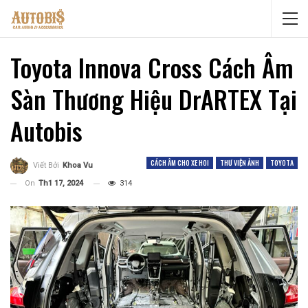
Toyota Innova Cross Cách Âm
Sàn Thương Hiệu DrARTEX Tại
Autobis
CÁCH ÂM CHO XE HOI
THƯ VIỆN ẢNH
TOYOTA
Viết Bởi
Khoa Vu
On
Th1 17, 2024
314