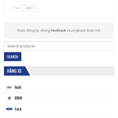
PREV
NEXT
Được đóng lại, nhưng
trackback
và pingback được mở.
Search
for:
SEARCH
HÃNG XE
Audi
BMW
Ford