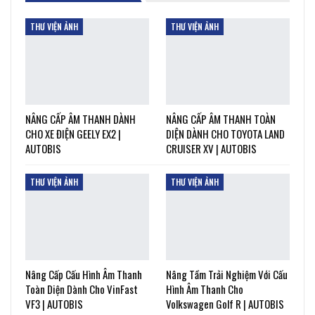
THƯ VIỆN ẢNH
THƯ VIỆN ẢNH
NÂNG CẤP ÂM THANH DÀNH
NÂNG CẤP ÂM THANH TOÀN
CHO XE ĐIỆN GEELY EX2 |
DIỆN DÀNH CHO TOYOTA LAND
AUTOBIS
CRUISER XV | AUTOBIS
THƯ VIỆN ẢNH
THƯ VIỆN ẢNH
Nâng Cấp Cấu Hình Âm Thanh
Nâng Tầm Trải Nghiệm Với Cấu
Toàn Diện Dành Cho VinFast
Hình Âm Thanh Cho
VF3 | AUTOBIS
Volkswagen Golf R | AUTOBIS