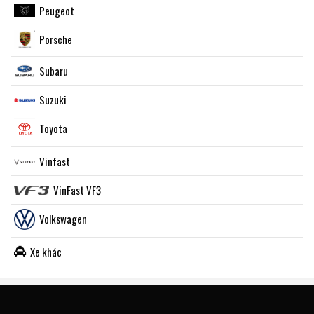
Peugeot
Porsche
Subaru
Suzuki
Toyota
Vinfast
VinFast VF3
Volkswagen
Xe khác