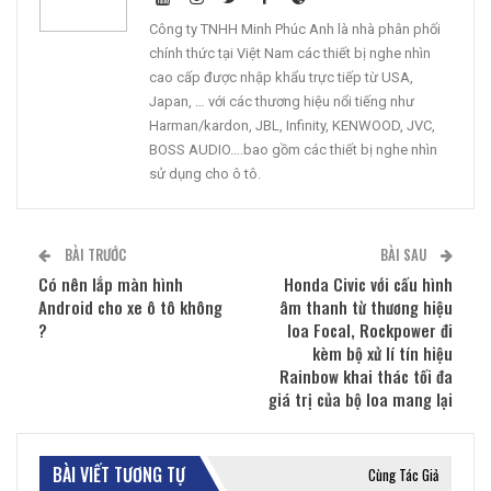
Công ty TNHH Minh Phúc Anh là nhà phân phối
chính thức tại Việt Nam các thiết bị nghe nhìn
cao cấp được nhập khẩu trực tiếp từ USA,
Japan, … với các thương hiệu nổi tiếng như
Harman/kardon, JBL, Infinity, KENWOOD, JVC,
BOSS AUDIO….bao gồm các thiết bị nghe nhìn
sử dụng cho ô tô.
BÀI TRƯỚC
BÀI SAU
Có nên lắp màn hình
Honda Civic với cấu hình
Android cho xe ô tô không
âm thanh từ thương hiệu
?
loa Focal, Rockpower đi
kèm bộ xử lí tín hiệu
Rainbow khai thác tối đa
giá trị của bộ loa mang lại
BÀI VIẾT TƯƠNG TỰ
Cùng Tác Giả