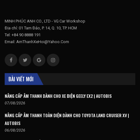
MINH PHÚC ANH CO., LTD - Vũ Car Workshop
Địa chỉ: 01 Tam Đảo, P. 14, Q. 10, TP. HCM
Tel: +84 90 8888 191
Email: AmThanhXeHoi@Yahoo.Com
BÀI VIẾT MỚI
NÂNG CẤP ÂM THANH DÀNH CHO XE ĐIỆN GEELY EX2 | AUTOBIS
07/08/2026
NÂNG CẤP ÂM THANH TOÀN DIỆN DÀNH CHO TOYOTA LAND CRUISER XV |
AUTOBIS
06/08/2026