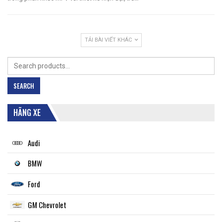
TẢI BÀI VIẾT KHÁC
Search
for:
SEARCH
HÃNG XE
Audi
BMW
Ford
GM Chevrolet