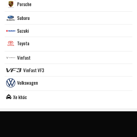
Porsche
Subaru
Suzuki
Toyota
Vinfast
VinFast VF3
Volkswagen
Xe khác