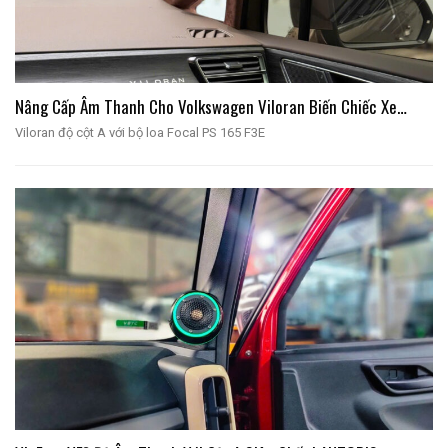
Nâng Cấp Âm Thanh Cho Volkswagen Viloran Biến Chiếc Xe…
Viloran độ cột A với bộ loa Focal PS 165 F3E