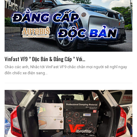
VinFast VF9 ” Độc Bản & Đẳng Cấp ” Với…
Chào các anh, Nhắc tới VinFast VF9 chắc chắn mọi người sẽ nghĩ ngay
đến chiếc xe điện sang…