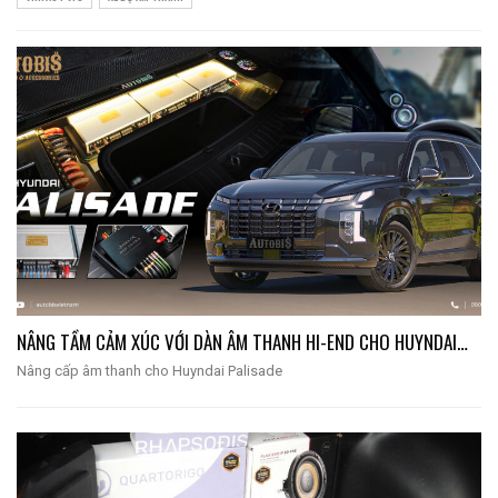
NÂNG TẦM CẢM XÚC VỚI DÀN ÂM THANH HI-END CHO HUYNDAI…
Nâng cấp âm thanh cho Huyndai Palisade