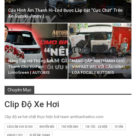
Cấu Hình Âm Thanh Hi-End Được Lắp Đặt “Cực Chất” Trên
Xe Suzuki Jimny |…
Nâng Cấp Hệ Thống Âm
NÂNG CẤP ÂM THANH CHO
Thanh Cho VinFast
VINFAST VF3 VỚI CẤU HÌNH
LimoGreen | AUTOBIS
LOA FOCAL | AUTOBIS
Chuyên Mục
Clip Độ Xe Hơi
Clip độ xe hơi chất thực hiện bởi team amthanhxehoi.com
CÁCH ÂM CHO XE HOI
KHUYẾN MÃI
THƯ VIỆN ẢNH
TIN TỨC - SỰ KIỆN
TƯ VẤN
VINFAST VF3
XE ĐỘ ÂM THANH