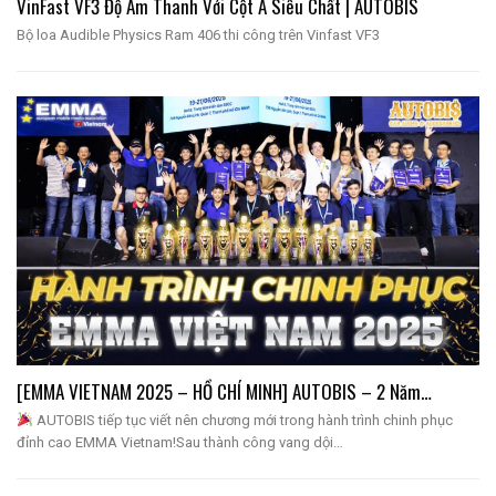
VinFast VF3 Độ Âm Thanh Với Cột A Siêu Chất | AUTOBIS
Bộ loa Audible Physics Ram 406 thi công trên Vinfast VF3
[EMMA VIETNAM 2025 – HỒ CHÍ MINH] AUTOBIS – 2 Năm…
AUTOBIS tiếp tục viết nên chương mới trong hành trình chinh phục
đỉnh cao EMMA Vietnam!Sau thành công vang dội…