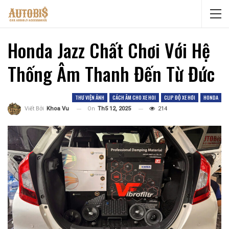
Honda Jazz Chất Chơi Với Hệ
Thống Âm Thanh Đến Từ Đức
THƯ VIỆN ẢNH
CÁCH ÂM CHO XE HOI
CLIP ĐỘ XE HƠI
HONDA
On
Th5 12, 2025
214
Viết Bởi
Khoa Vu