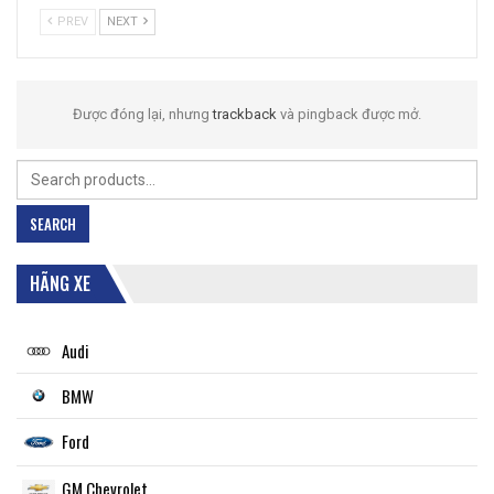
PREV
NEXT
Được đóng lại, nhưng
trackback
và pingback được mở.
Search
for:
SEARCH
HÃNG XE
Audi
BMW
Ford
GM Chevrolet