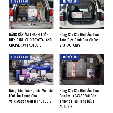
THƯ VIỆN ẢNH
THƯ VIỆN ẢNH
NÂNG CẤP ÂM THANH TOÀN
Nâng Cấp Cấu Hình Âm Thanh
DIỆN DÀNH CHO TOYOTA LAND
Toàn Diện Dành Cho VinFast
CRUISER XV | AUTOBIS
VF3 | AUTOBIS
THƯ VIỆN ẢNH
THƯ VIỆN ẢNH
Nâng Tầm Trải Nghiệm Với Cấu
Nâng Cấp Cấu Hình Âm Thanh
Hình Âm Thanh Cho
Cho Lexus GX460 Với Các
Volkswagen Golf R | AUTOBIS
Thương Hiệu Hàng Đầu |
AUTOBIS