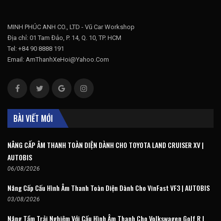
MINH PHÚC ANH CO., LTD - Vũ Car Workshop
Địa chỉ: 01 Tam Đảo, P. 14, Q. 10, TP. HCM
Tel: +84 90 8888 191
Email: AmThanhXeHoi@Yahoo.Com
BÀI VIẾT MỚI
NÂNG CẤP ÂM THANH TOÀN DIỆN DÀNH CHO TOYOTA LAND CRUISER XV |
AUTOBIS
06/08/2026
Nâng Cấp Cấu Hình Âm Thanh Toàn Diện Dành Cho VinFast VF3 | AUTOBIS
03/08/2026
Nâng Tầm Trải Nghiệm Với Cấu Hình Âm Thanh Cho Volkswagen Golf R |