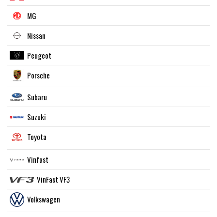
MG
Nissan
Peugeot
Porsche
Subaru
Suzuki
Toyota
Vinfast
VinFast VF3
Volkswagen