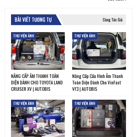
BÀI VIẾT TƯƠNG TỰ
Cùng Tác Giả
THƯ VIỆN ẢNH
THƯ VIỆN ẢNH
NÂNG CẤP ÂM THANH TOÀN
Nâng Cấp Cấu Hình Âm Thanh
DIỆN DÀNH CHO TOYOTA LAND
Toàn Diện Dành Cho VinFast
CRUISER XV | AUTOBIS
VF3 | AUTOBIS
THƯ VIỆN ẢNH
THƯ VIỆN ẢNH