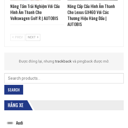
Nâng Tầm Trải Nghiệm Với Cấu
Nâng Cấp Cấu Hình Âm Thanh
Hình Âm Thanh Cho
Cho Lexus GX460 Với Các
Volkswagen Golf R | AUTOBIS
Thương Hiệu Hàng Đầu |
AUTOBIS
PREV
NEXT
Được đóng lại, nhưng
trackback
và pingback được mở.
Search
for:
SEARCH
HÃNG XE
Audi