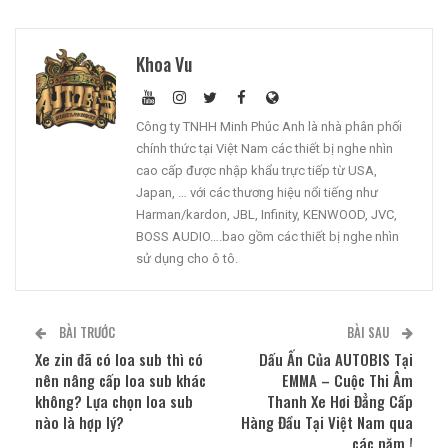
Khoa Vu
Công ty TNHH Minh Phúc Anh là nhà phân phối
chính thức tại Việt Nam các thiết bị nghe nhìn
cao cấp được nhập khẩu trực tiếp từ USA,
Japan, … với các thương hiệu nổi tiếng như
Harman/kardon, JBL, Infinity, KENWOOD, JVC,
BOSS AUDIO….bao gồm các thiết bị nghe nhìn
sử dụng cho ô tô.
BÀI TRƯỚC
BÀI SAU
Xe zin đã có loa sub thì có
Dấu Ấn Của AUTOBIS Tại
nên nâng cấp loa sub khác
EMMA – Cuộc Thi Âm
không? Lựa chọn loa sub
Thanh Xe Hơi Đẳng Cấp
nào là hợp lý?
Hàng Đầu Tại Việt Nam qua
các năm !