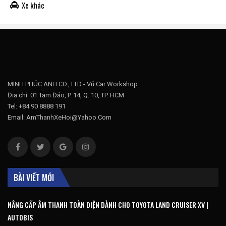
Xe khác
MINH PHÚC ANH CO., LTD - Vũ Car Workshop
Địa chỉ: 01 Tam Đảo, P. 14, Q. 10, TP. HCM
Tel: +84 90 8888 191
Email: AmThanhXeHoi@Yahoo.Com
BÀI VIẾT MỚI
NÂNG CẤP ÂM THANH TOÀN DIỆN DÀNH CHO TOYOTA LAND CRUISER XV |
AUTOBIS