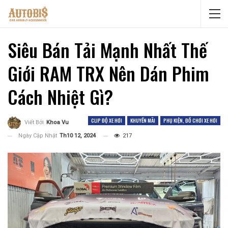
Siêu Bán Tải Mạnh Nhất Thế
Giới RAM TRX Nên Dán Phim
Cách Nhiệt Gì?
CLIP ĐỘ XE HƠI
KHUYẾN MÃI
PHỤ KIỆN, ĐỒ CHƠI XE HƠI
Viết Bởi
Khoa Vu
Ngày Cập Nhật
Th10 12, 2024
217